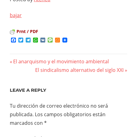
bajar
Prnt / PDF
Facebook
Twitter
Telegram
WhatsApp
VK
Message
Meneame
Previous
El anarquismo y el movimiento ambiental
Navegación
Post:
Next
El sindicalismo alternativo del siglo XXI
Post:
de
entradas
LEAVE A REPLY
Tu dirección de correo electrónico no será
publicada.
Los campos obligatorios están
marcados con
*