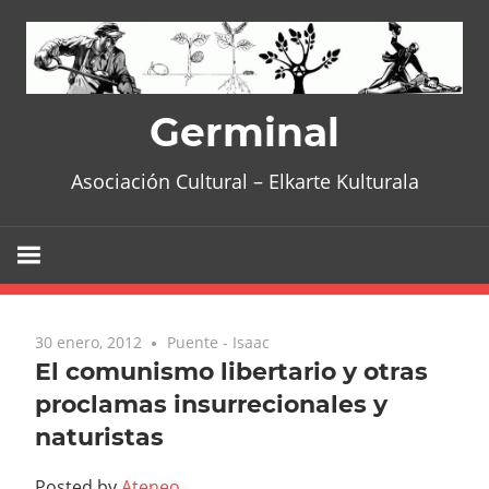
Skip
to
content
Germinal
Asociación Cultural – Elkarte Kulturala
30 enero, 2012
No comments
Puente - Isaac
El comunismo libertario y otras
proclamas insurrecionales y
naturistas
Posted by
Ateneo