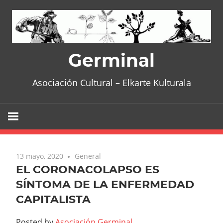
Skip
to
content
Germinal
Asociación Cultural – Elkarte Kulturala
13 mayo, 2020
General
EL CORONACOLAPSO ES
SÍNTOMA DE LA ENFERMEDAD
CAPITALISTA
Posted by
Asociación Germinal