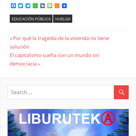
Facebook
Twitter
Telegram
WhatsApp
VK
Message
Meneame
EDUCACIÓN PÚBLICA
HUELGA
Previous
Por qué la tragedia de la vivienda no tiene
Navegación
solución
Post:
Next
El capitalismo sueña con un mundo sin
de
Post:
democracia
entradas