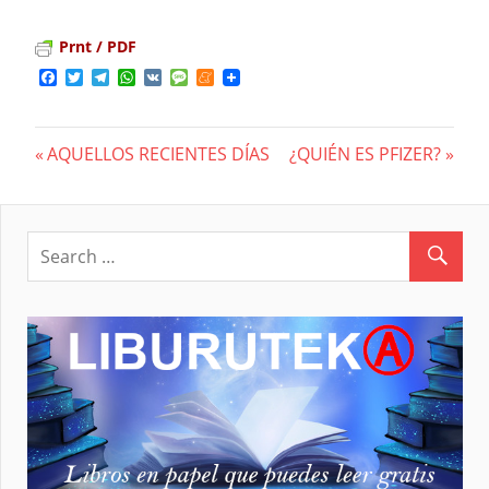
Prnt / PDF
Facebook
Twitter
Telegram
WhatsApp
VK
Message
Meneame
Previous
AQUELLOS RECIENTES DÍAS
Next
¿QUIÉN ES PFIZER?
Navegación
Post:
Post:
de
entradas