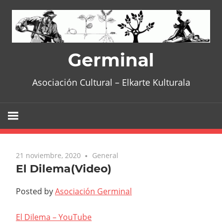
Skip
to
content
Germinal
Asociación Cultural – Elkarte Kulturala
21 noviembre, 2020
General
El Dilema(Video)
Posted by
Asociación Germinal
El Dilema – YouTube