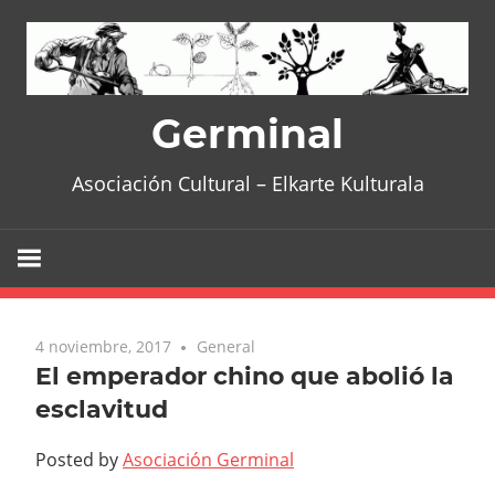
Skip
to
content
Germinal
Asociación Cultural – Elkarte Kulturala
4 noviembre, 2017
No comments
General
El emperador chino que abolió la
esclavitud
Posted by
Asociación Germinal