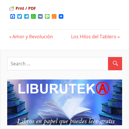
Prnt / PDF
Facebook
Twitter
Telegram
WhatsApp
VK
Message
Meneame
Previous
Amor y Revolución
Next
Los Hilos del Tablero
Navegación
Post:
Post:
de
entradas