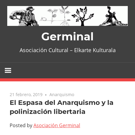
Skip
to
content
Germinal
Asociación Cultural – Elkarte Kulturala
21 febrero, 2019
Anarquismo
El Espasa del Anarquismo y la
polinización libertaria
Posted by
Asociación Germinal