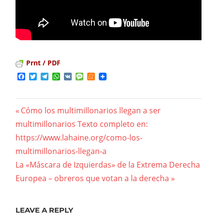
Prnt / PDF
Facebook
Twitter
Telegram
WhatsApp
VK
Message
Meneame
Previous
Cómo los multimillonarios llegan a ser
Navegación
multimillonarios Texto completo en:
Post:
https://www.lahaine.org/como-los-
de
multimillonarios-llegan-a
entradas
Next
La «Máscara de Izquierdas» de la Extrema Derecha
Post:
Europea – obreros que votan a la derecha
LEAVE A REPLY