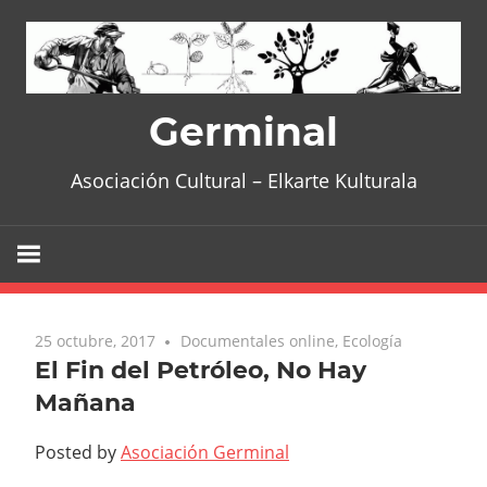
Skip
to
content
Germinal
Asociación Cultural – Elkarte Kulturala
25 octubre, 2017
No comments
Documentales online
,
Ecología
El Fin del Petróleo, No Hay
Mañana
Posted by
Asociación Germinal