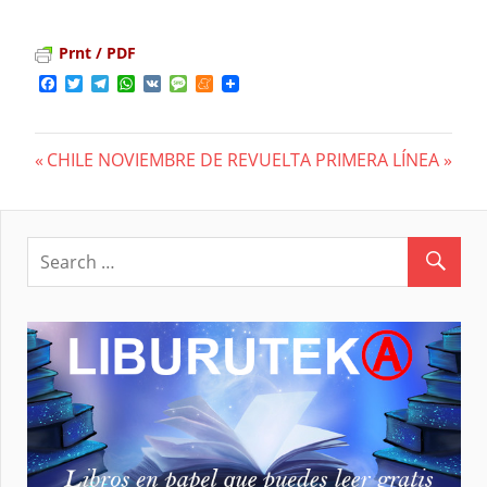
Prnt / PDF
Facebook
Twitter
Telegram
WhatsApp
VK
Message
Meneame
Previous
CHILE NOVIEMBRE DE REVUELTA
Next
PRIMERA LÍNEA
Navegación
Post:
Post:
de
entradas