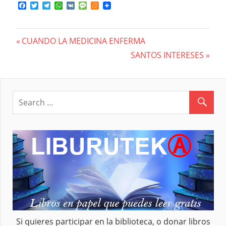
Facebook
Twitter
Telegram
WhatsApp
VK
Message
Meneame
Previous
CUANDO LA MEDICINA ENFERMA
Navegación
Post:
Next
SANTOS INTERESES
Post:
de
entradas
Si quieres participar en la biblioteca, o donar libros