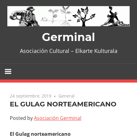
Skip
to
content
Germinal
Asociación Cultural – Elkarte Kulturala
24 septiembre, 2019
General
EL GULAG NORTEAMERICANO
Posted by
Asociación Germinal
El Gulag norteamericano