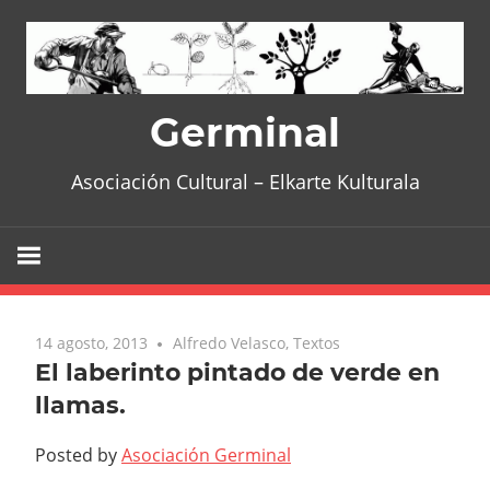
Skip
to
content
Germinal
Asociación Cultural – Elkarte Kulturala
14 agosto, 2013
No comments
Alfredo Velasco
,
Textos
El laberinto pintado de verde en
llamas.
Posted by
Asociación Germinal