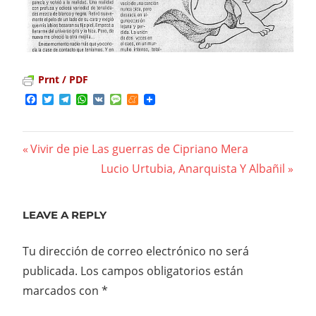
Prnt / PDF
Facebook
Twitter
Telegram
WhatsApp
VK
Message
Meneame
Previous
Vivir de pie Las guerras de Cipriano Mera
Navegación
Post:
Next
Lucio Urtubia, Anarquista Y Albañil
Post:
de
entradas
LEAVE A REPLY
Tu dirección de correo electrónico no será
publicada.
Los campos obligatorios están
marcados con
*