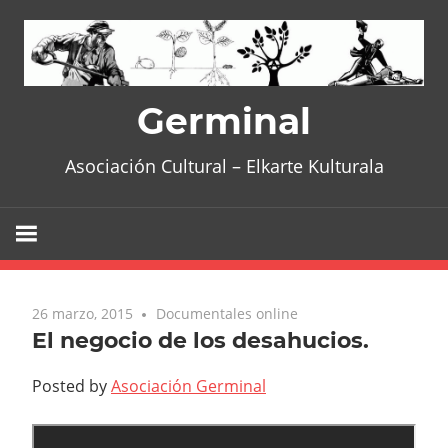
Skip
to
content
Germinal
Asociación Cultural – Elkarte Kulturala
26 marzo, 2015
No comments
Documentales online
El negocio de los desahucios.
Posted by
Asociación Germinal