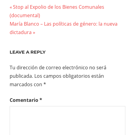
Previous
Stop al Expolio de los Bienes Comunales
Navegación
(documental)
Post:
Next
María Blanco – Las políticas de género: la nueva
de
Post:
dictadura
entradas
LEAVE A REPLY
Tu dirección de correo electrónico no será
publicada.
Los campos obligatorios están
marcados con
*
Comentario
*