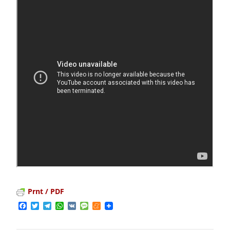
Prnt / PDF
Facebook
Twitter
Telegram
WhatsApp
VK
Message
Meneame