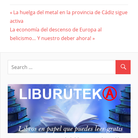
Previous
La huelga del metal en la provincia de Cádiz sigue
Navegación
activa
Post:
Next
La economía del descenso de Europa al
de
Post:
belicismo… Y nuestro deber ahora!
entradas