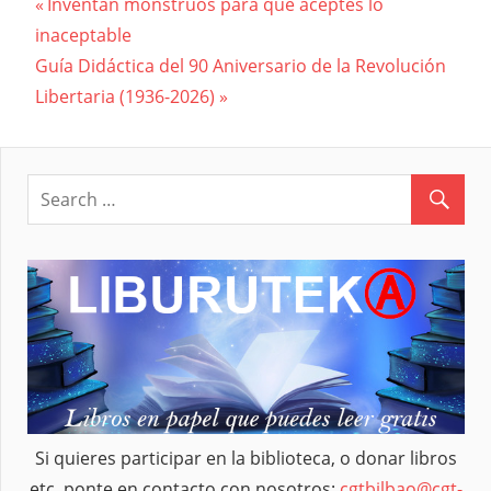
Previous
Inventan monstruos para que aceptes lo
Navegación
inaceptable
Post:
Next
Guía Didáctica del 90 Aniversario de la Revolución
de
Post:
Libertaria (1936-2026)
entradas
Si quieres participar en la biblioteca, o donar libros
etc, ponte en contacto con nosotros:
cgtbilbao@cgt-