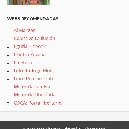
WEBS RECOMENDADAS
Al Margen
Colectivo La Ilusión
Eguzki Bideoak
Ekintza Zuzena
Etcétera
Félix Rodrigo Mora
Libre Pensamiento
Memoria cautiva
Memoria Libertaria
OACA: Portal ibertario
WordPress Theme: Admiral by ThemeZee.