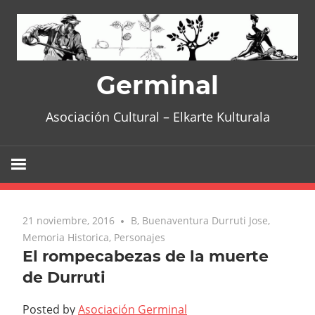
Skip
to
content
Germinal
Asociación Cultural – Elkarte Kulturala
21 noviembre, 2016
No comments
B
,
Buenaventura Durruti Jose
,
Memoria Historica
,
Personajes
El rompecabezas de la muerte
de Durruti
Posted by
Asociación Germinal