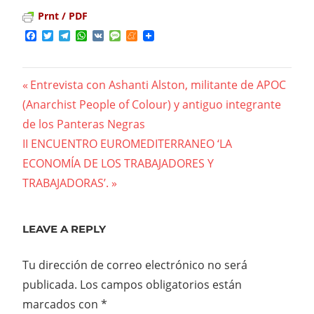
Prnt / PDF
Facebook
Twitter
Telegram
WhatsApp
VK
Message
Meneame
Previous
Entrevista con Ashanti Alston, militante de APOC
Navegación
(Anarchist People of Colour) y antiguo integrante
Post:
de los Panteras Negras
de
Next
II ENCUENTRO EUROMEDITERRANEO ‘LA
entradas
Post:
ECONOMÍA DE LOS TRABAJADORES Y
TRABAJADORAS’.
LEAVE A REPLY
Tu dirección de correo electrónico no será
publicada.
Los campos obligatorios están
marcados con
*