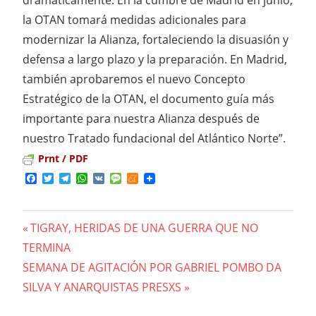
la OTAN tomará medidas adicionales para
modernizar la Alianza, fortaleciendo la disuasión y
defensa a largo plazo y la preparación. En Madrid,
también aprobaremos el nuevo Concepto
Estratégico de la OTAN, el documento guía más
importante para nuestra Alianza después de
nuestro Tratado fundacional del Atlántico Norte”.
Prnt / PDF
Facebook
Twitter
Telegram
WhatsApp
VK
Message
Meneame
Previous
TIGRAY, HERIDAS DE UNA GUERRA QUE NO
Navegación
TERMINA
Post:
Next
SEMANA DE AGITACIÓN POR GABRIEL POMBO DA
de
Post:
SILVA Y ANARQUISTAS PRESXS
entradas