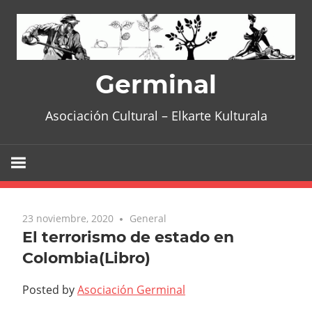
Skip
to
content
Germinal
Asociación Cultural – Elkarte Kulturala
23 noviembre, 2020
General
El terrorismo de estado en
Colombia(Libro)
Posted by
Asociación Germinal