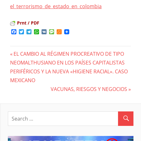
el_terrorismo_de_estado_en_colombia
Prnt / PDF
Facebook
Twitter
Telegram
WhatsApp
VK
Message
Meneame
Previous
EL CAMBIO AL RÉGIMEN PROCREATIVO DE TIPO
Navegación
NEOMALTHUSIANO EN LOS PAÍSES CAPITALISTAS
Post:
PERIFÉRICOS Y LA NUEVA «HIGIENE RACIAL». CASO
de
MEXICANO
entradas
Next
VACUNAS, RIESGOS Y NEGOCIOS
Post: