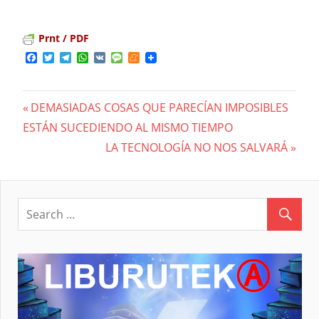
WordPress
Prnt / PDF
Facebook
Twitter
Telegram
WhatsApp
VK
Message
Meneame
Previous
DEMASIADAS COSAS QUE PARECÍAN IMPOSIBLES
Navegación
ESTÁN SUCEDIENDO AL MISMO TIEMPO
Post:
Next
LA TECNOLOGÍA NO NOS SALVARÁ
de
Post:
entradas