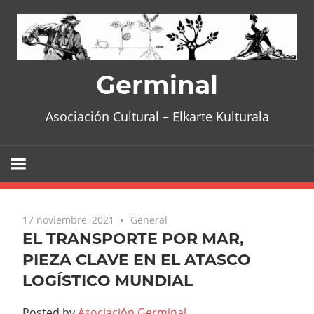
Skip
to
content
Germinal
Asociación Cultural – Elkarte Kulturala
17 noviembre, 2021
General
EL TRANSPORTE POR MAR,
PIEZA CLAVE EN EL ATASCO
LOGÍSTICO MUNDIAL
Posted by
Asociación Germinal