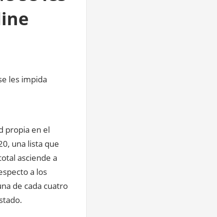
line
d propia en el
0, una lista que
total asciende a
especto a los
una de cada cuatro
stado.