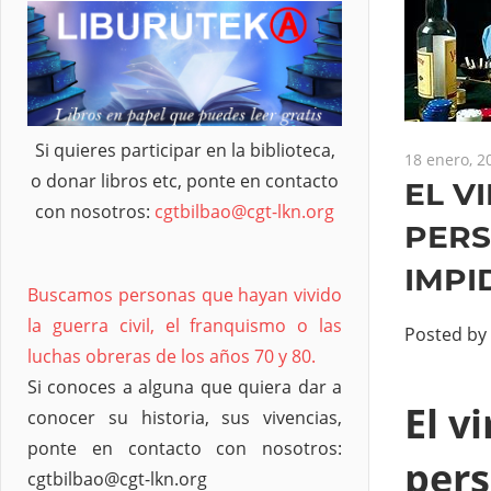
Si quieres participar en la biblioteca,
18 enero, 2
o donar libros etc, ponte en contacto
EL V
con nosotros:
cgtbilbao@cgt-lkn.org
PERS
IMPI
Buscamos personas que hayan vivido
la guerra civil, el franquismo o las
Posted by
luchas obreras de los años 70 y 80.
Si conoces a alguna que quiera dar a
El v
conocer su historia, sus vivencias,
ponte en contacto con nosotros:
pers
cgtbilbao@cgt-lkn.org