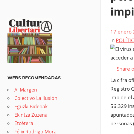
impi
17 enero
in
POLÍTI
Share 
WEBS RECOMENDADAS
La cifra o
Registro G
Al Margen
impide el 
Colectivo La Ilusión
56.329 ins
Eguzki Bideoak
apuntados
Ekintza Zuzena
personas (
Etcétera
Félix Rodrigo Mora