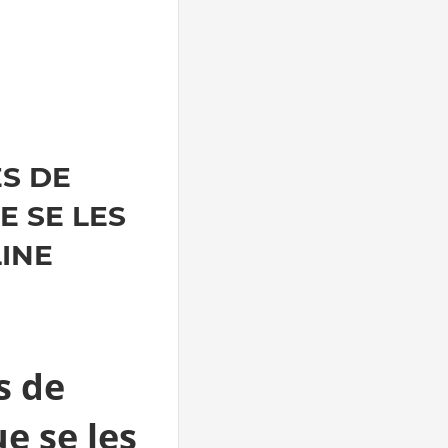
ES DE
E SE LES
INE
s de
e se les