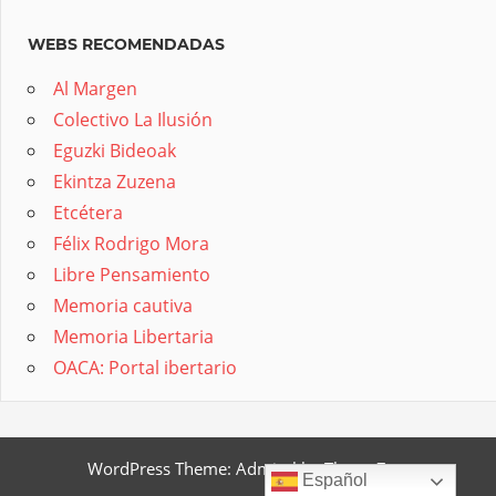
WEBS RECOMENDADAS
Al Margen
Colectivo La Ilusión
Eguzki Bideoak
Ekintza Zuzena
Etcétera
Félix Rodrigo Mora
Libre Pensamiento
Memoria cautiva
Memoria Libertaria
OACA: Portal ibertario
WordPress Theme: Admiral by ThemeZee.
Español