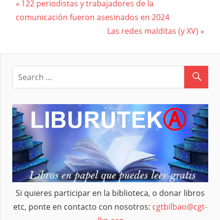
Previous
122 periodistas y trabajadores de la
Navegación
comunicación fueron asesinados en 2024
Post:
Next
Las redes malditas (y XV)
de
Post:
entradas
Si quieres participar en la biblioteca, o donar libros
etc, ponte en contacto con nosotros:
cgtbilbao@cgt-