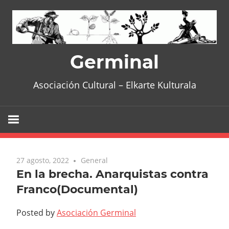
Skip
to
content
Germinal
Asociación Cultural – Elkarte Kulturala
27 agosto, 2022
General
En la brecha. Anarquistas contra
Franco(Documental)
Posted by
Asociación Germinal