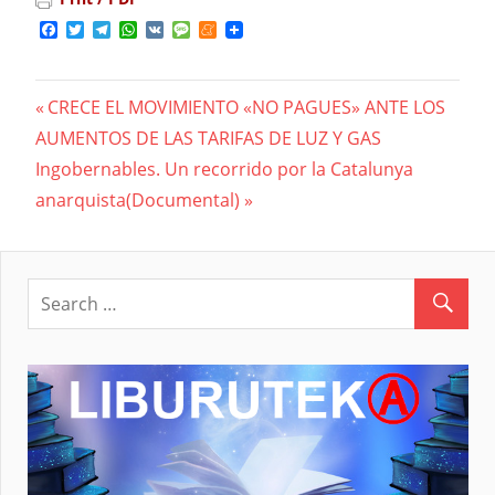
Facebook
Twitter
Telegram
WhatsApp
VK
Message
Meneame
Previous
CRECE EL MOVIMIENTO «NO PAGUES» ANTE LOS
Navegación
AUMENTOS DE LAS TARIFAS DE LUZ Y GAS
Post:
Next
Ingobernables. Un recorrido por la Catalunya
de
Post:
anarquista(Documental)
entradas