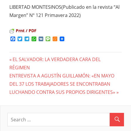
LIBERTAD MONTESINOS(Publicado en la revista “Al
Margen” Nº 121 Primavera 2022)
Prnt / PDF
Facebook
Twitter
Telegram
WhatsApp
VK
Message
Meneame
Previous
EL SALVADOR: LA VERDADERA CARA DEL
Navegación
RÉGIMEN
Post:
Next
ENTREVISTA A AGUSTÍN GUILLAMÓN: «EN MAYO
de
Post:
DEL 37 LOS TRABAJADORES SE ENCONTRABAN
entradas
LUCHANDO CONTRA SUS PROPIOS DIRIGENTES»