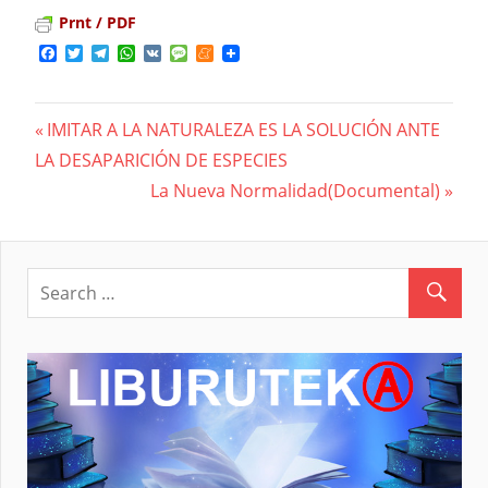
Prnt / PDF
Facebook
Twitter
Telegram
WhatsApp
VK
Message
Meneame
Previous
IMITAR A LA NATURALEZA ES LA SOLUCIÓN ANTE
Navegación
LA DESAPARICIÓN DE ESPECIES
Post:
Next
La Nueva Normalidad(Documental)
de
Post:
entradas