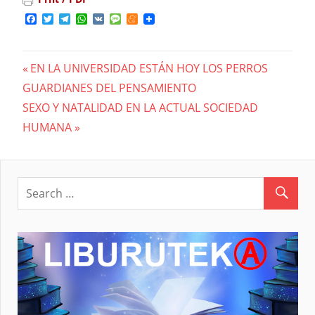
Facebook
Twitter
Telegram
WhatsApp
VK
Message
Meneame
Previous
EN LA UNIVERSIDAD ESTÁN HOY LOS PERROS
Navegación
GUARDIANES DEL PENSAMIENTO
Post:
Next
SEXO Y NATALIDAD EN LA ACTUAL SOCIEDAD
de
Post:
HUMANA
entradas