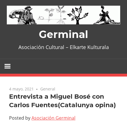
Skip
to
content
Germinal
Asociación Cultural – Elkarte Kulturala
4 mayo, 2021
General
Entrevista a Miguel Bosé con
Carlos Fuentes(Catalunya opina)
Posted by
Asociación Germinal