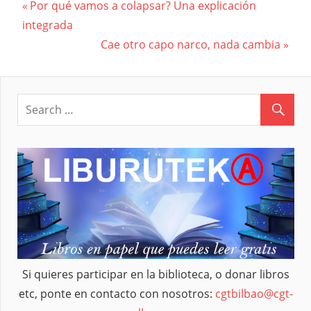
Previous
Por qué vamos a colapsar? Una explicación
Navegación
integrada
Post:
Next
Cae otro capo narco, nada cambia
de
Post:
entradas
Si quieres participar en la biblioteca, o donar libros
etc, ponte en contacto con nosotros:
cgtbilbao@cgt-