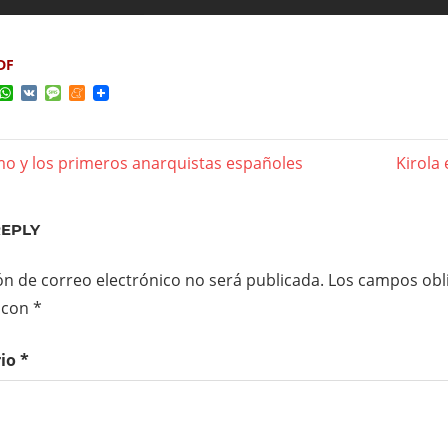
DF
ok
ter
elegram
WhatsApp
VK
Message
Meneame
mo y los primeros anarquistas españoles
Next
Kirola 
gación
Post:
REPLY
das
ón de correo electrónico no será publicada.
Los campos obli
 con
*
rio
*