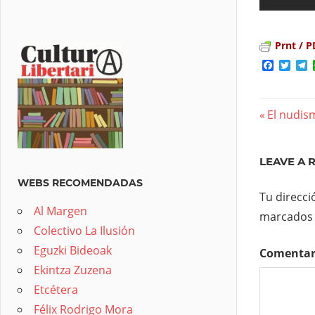
Prnt / P
Facebo
Twit
T
Previous
El nudis
Nave
Post:
de
LEAVE A 
entra
WEBS RECOMENDADAS
Tu direcci
Al Margen
marcados
Colectivo La Ilusión
Eguzki Bideoak
Comenta
Ekintza Zuzena
Etcétera
Félix Rodrigo Mora