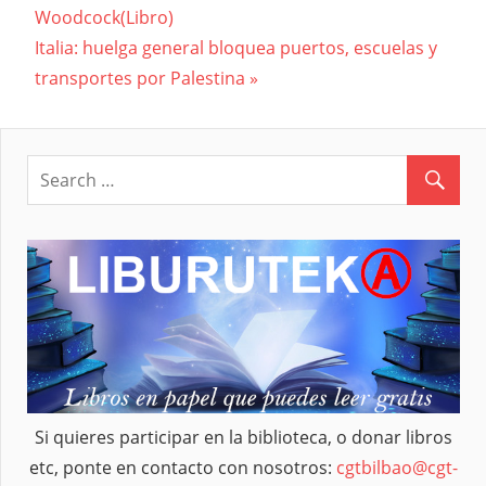
Navegación
Woodcock(Libro)
Post:
Next
Italia: huelga general bloquea puertos, escuelas y
de
Post:
transportes por Palestina
entradas
Si quieres participar en la biblioteca, o donar libros
etc, ponte en contacto con nosotros:
cgtbilbao@cgt-