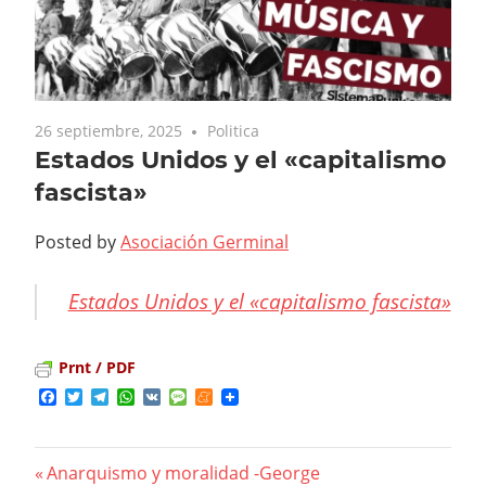
26 septiembre, 2025
Politica
Estados Unidos y el «capitalismo
fascista»
Posted by
Asociación Germinal
Estados Unidos y el «capitalismo fascista»
Prnt / PDF
Facebook
Twitter
Telegram
WhatsApp
VK
Message
Meneame
Previous
Anarquismo y moralidad -George