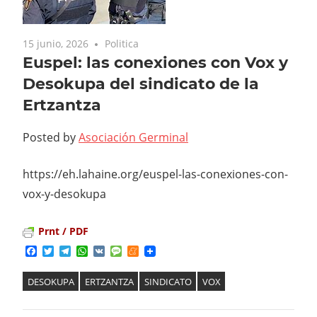
15 junio, 2026
Politica
Euspel: las conexiones con Vox y
Desokupa del sindicato de la
Ertzantza
Posted by
Asociación Germinal
https://eh.lahaine.org/euspel-las-conexiones-con-
vox-y-desokupa
Prnt / PDF
Facebook
Twitter
Telegram
WhatsApp
VK
Message
Meneame
DESOKUPA
ERTZANTZA
SINDICATO
VOX