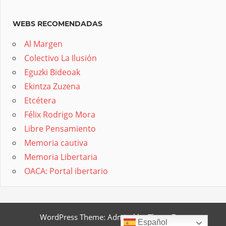
WEBS RECOMENDADAS
Al Margen
Colectivo La Ilusión
Eguzki Bideoak
Ekintza Zuzena
Etcétera
Félix Rodrigo Mora
Libre Pensamiento
Memoria cautiva
Memoria Libertaria
OACA: Portal ibertario
WordPress Theme: Admiral by ThemeZee.
Español