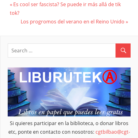
Previous
Es cool ser fascista? Se puede ir más allá de tik
Navegación
tok?
Post:
Next
Los progromos del verano en el Reino Unido
de
Post:
entradas
Si quieres participar en la biblioteca, o donar libros
etc, ponte en contacto con nosotros:
cgtbilbao@cgt-