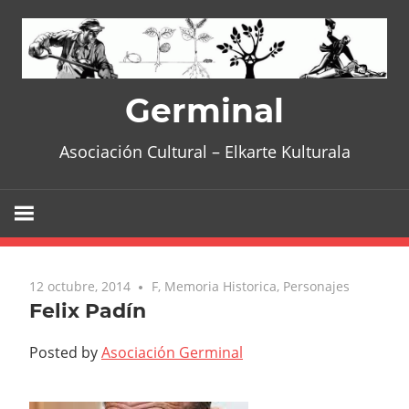
Skip
to
content
Germinal
Asociación Cultural – Elkarte Kulturala
12 octubre, 2014
No comments
F
,
Memoria Historica
,
Personajes
Felix Padín
Posted by
Asociación Germinal