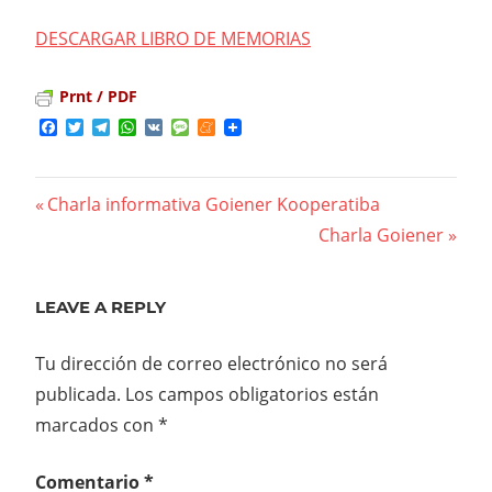
DESCARGAR LIBRO DE MEMORIAS
Prnt / PDF
Facebook
Twitter
Telegram
WhatsApp
VK
Message
Meneame
Previous
Charla informativa Goiener Kooperatiba
Navegación
Post:
Next
Charla Goiener
Post:
de
entradas
LEAVE A REPLY
Tu dirección de correo electrónico no será
publicada.
Los campos obligatorios están
marcados con
*
Comentario
*