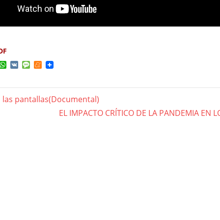
DF
ok
ter
elegram
WhatsApp
VK
Message
Meneame
a las pantallas(Documental)
gación
Next
EL IMPACTO CRÍTICO DE LA PANDEMIA EN L
Post:
das