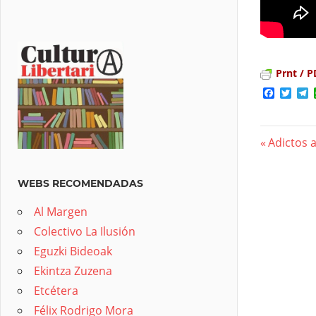
Prnt / P
Facebo
Twit
T
Previous
Adictos 
Nave
Post:
de
WEBS RECOMENDADAS
entra
Al Margen
Colectivo La Ilusión
Eguzki Bideoak
Ekintza Zuzena
Etcétera
Félix Rodrigo Mora