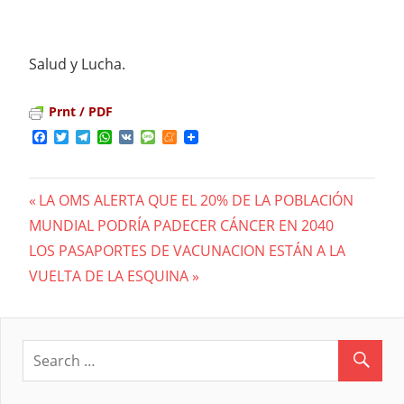
Salud y Lucha.
Prnt / PDF
Facebook
Twitter
Telegram
WhatsApp
VK
Message
Meneame
Previous
LA OMS ALERTA QUE EL 20% DE LA POBLACIÓN
Navegación
MUNDIAL PODRÍA PADECER CÁNCER EN 2040
Post:
Next
LOS PASAPORTES DE VACUNACION ESTÁN A LA
de
Post:
VUELTA DE LA ESQUINA
entradas