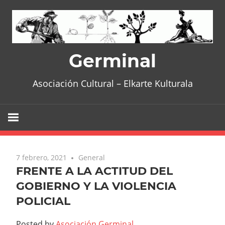
Skip
to
content
Germinal
Asociación Cultural – Elkarte Kulturala
7 febrero, 2021
General
FRENTE A LA ACTITUD DEL
GOBIERNO Y LA VIOLENCIA
POLICIAL
Posted by
Asociación Germinal