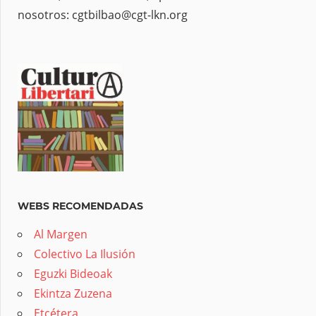
nosotros: cgtbilbao@cgt-lkn.org
WEBS RECOMENDADAS
Al Margen
Colectivo La Ilusión
Eguzki Bideoak
Ekintza Zuzena
Etcétera