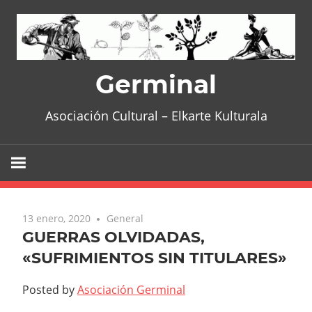
Skip
to
content
Germinal
Asociación Cultural – Elkarte Kulturala
13 enero, 2020
General
GUERRAS OLVIDADAS,
«SUFRIMIENTOS SIN TITULARES»
Posted by
Asociación Germinal