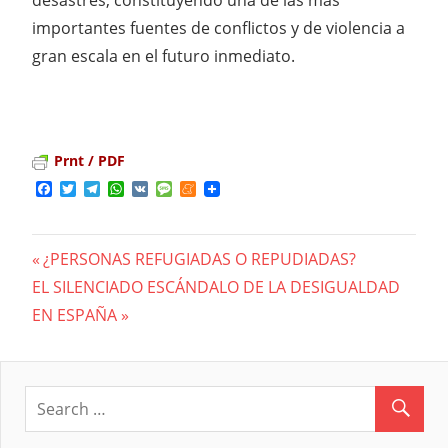
importantes fuentes de conflictos y de violencia a
gran escala en el futuro inmediato.
Prnt / PDF
Facebook
Twitter
Telegram
WhatsApp
VK
Message
Meneame
Previous
¿PERSONAS REFUGIADAS O REPUDIADAS?
Navegación
Next
EL SILENCIADO ESCÁNDALO DE LA DESIGUALDAD
Post:
Post:
EN ESPAÑA
de
entradas