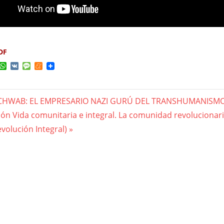
DF
ok
ter
elegram
WhatsApp
VK
Message
Meneame
CHWAB: EL EMPRESARIO NAZI GURÚ DEL TRANSHUMANISM
gación
ón Vida comunitaria e integral. La comunidad revolucionar
evolución Integral)
das