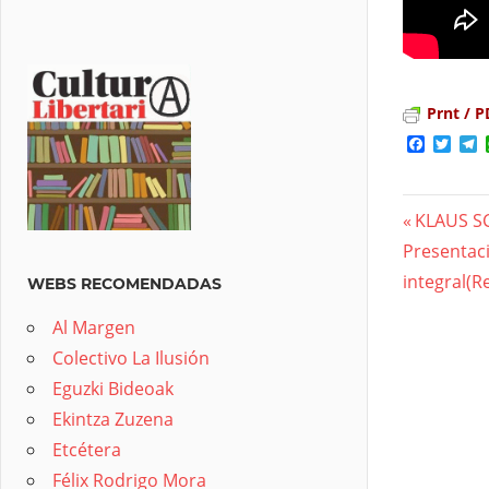
Prnt / P
Facebo
Twit
T
Previous
KLAUS S
Nave
Next
Presentaci
Post:
Post:
integral(R
de
WEBS RECOMENDADAS
entra
Al Margen
Colectivo La Ilusión
Eguzki Bideoak
Ekintza Zuzena
Etcétera
Félix Rodrigo Mora