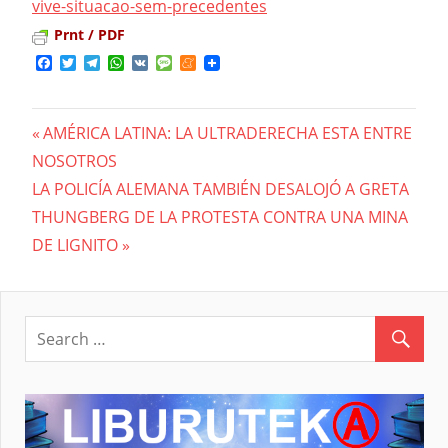
vive-situacao-
sem-precedentes
Prnt / PDF
Facebook
Twitter
Telegram
WhatsApp
VK
Message
Meneame
Previous
AMÉRICA LATINA: LA ULTRADERECHA ESTA ENTRE
Navegación
NOSOTROS
Post:
Next
LA POLICÍA ALEMANA TAMBIÉN DESALOJÓ A GRETA
de
Post:
THUNGBERG DE LA PROTESTA CONTRA UNA MINA
entradas
DE LIGNITO