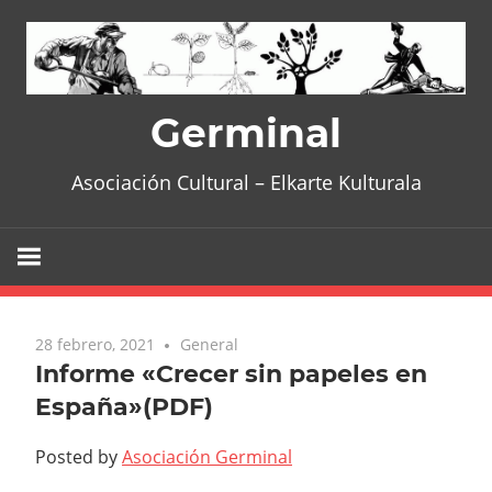
Skip
to
content
Germinal
Asociación Cultural – Elkarte Kulturala
28 febrero, 2021
General
Informe «Crecer sin papeles en
España»(PDF)
Posted by
Asociación Germinal