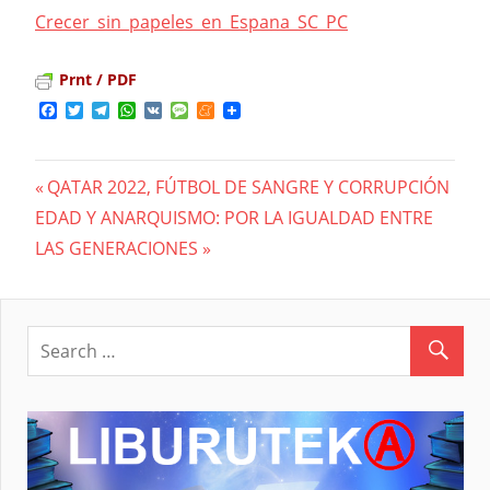
Crecer_sin_papeles_en_Espana_SC_PC
Prnt / PDF
Facebook
Twitter
Telegram
WhatsApp
VK
Message
Meneame
Previous
QATAR 2022, FÚTBOL DE SANGRE Y CORRUPCIÓN
Navegación
Next
EDAD Y ANARQUISMO: POR LA IGUALDAD ENTRE
Post:
Post:
LAS GENERACIONES
de
entradas