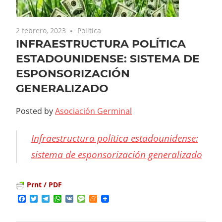
2 febrero, 2023
Politica
INFRAESTRUCTURA POLÍTICA
ESTADOUNIDENSE: SISTEMA DE
ESPONSORIZACIÓN
GENERALIZADO
Posted by
Asociación Germinal
Infraestructura política estadounidense:
sistema de esponsorización generalizado
Prnt / PDF
Facebook
Twitter
Telegram
WhatsApp
VK
Message
Meneame