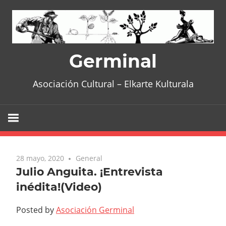
Skip
to
content
Germinal
Asociación Cultural – Elkarte Kulturala
28 mayo, 2020
General
Julio Anguita. ¡Entrevista
inédita!(Video)
Posted by
Asociación Germinal