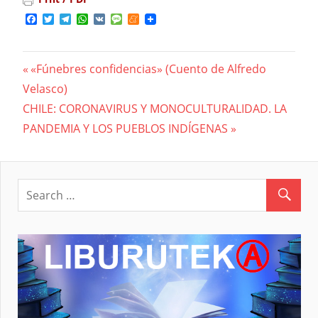
Facebook
Twitter
Telegram
WhatsApp
VK
Message
Meneame
Previous
«Fúnebres confidencias» (Cuento de Alfredo
Navegación
Velasco)
Post:
Next
CHILE: CORONAVIRUS Y MONOCULTURALIDAD. LA
de
Post:
PANDEMIA Y LOS PUEBLOS INDÍGENAS
entradas