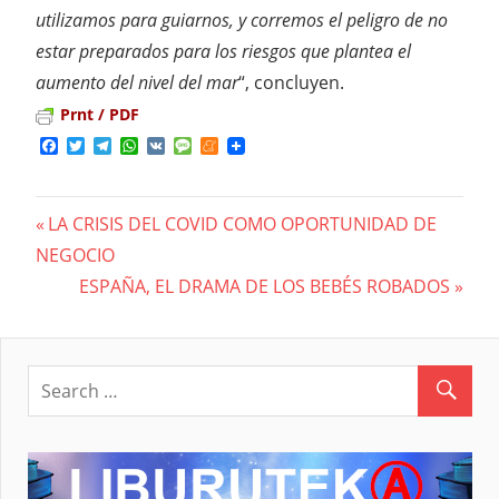
utilizamos para guiarnos, y corremos el peligro de no
estar preparados para los riesgos que plantea el
aumento del nivel del mar
“, concluyen.
Prnt / PDF
Facebook
Twitter
Telegram
WhatsApp
VK
Message
Meneame
Previous
LA CRISIS DEL COVID COMO OPORTUNIDAD DE
Navegación
NEGOCIO
Post:
Next
ESPAÑA, EL DRAMA DE LOS BEBÉS ROBADOS
de
Post:
entradas