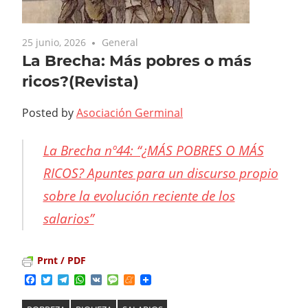
25 junio, 2026
General
La Brecha: Más pobres o más
ricos?(Revista)
Posted by
Asociación Germinal
La Brecha nº44: “¿MÁS POBRES O MÁS
RICOS? Apuntes para un discurso propio
sobre la evolución reciente de los
salarios”
Prnt / PDF
Facebook
Twitter
Telegram
WhatsApp
VK
Message
Meneame