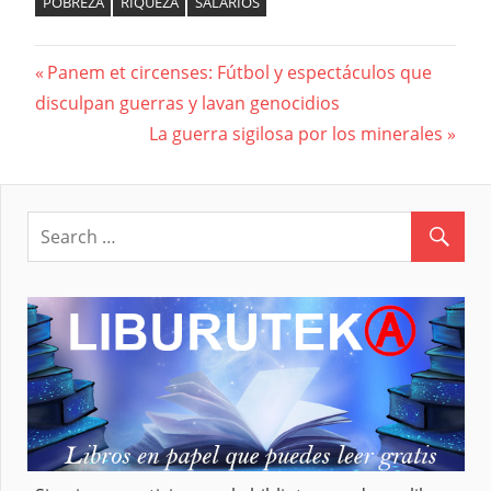
POBREZA
RIQUEZA
SALARIOS
Previous
Panem et circenses: Fútbol y espectáculos que
Navegación
disculpan guerras y lavan genocidios
Post:
Next
La guerra sigilosa por los minerales
de
Post:
entradas