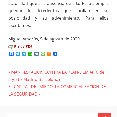
autoridad que a la ausencia de ella. Pero siempre
quedan los irredentos que confían en su
posibilidad y su advenimiento. Para ellos
escribimos.
Miguel Amorós, 5 de agosto de 2020
Prnt / PDF
Facebook
Twitter
Telegram
WhatsApp
VK
Message
Meneame
Previous
MANIFESTACIÓN CONTRA LA PLAN-DEMIA(16 de
Navegación
agosto-Madrid-Barcelona)
Post:
Next
EL CAPITAL DEL MIEDO: LA COMERCIALIZACIÓN DE
de
Post:
LA SEGURIDAD
entradas