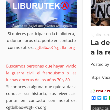
Si quieres participar en la biblioteca,
5 julio, 202
o donar libros etc, ponte en contacto
La de
con nosotros:
cgtbilbao@cgt-lkn.org
a la 
Posted by
Buscamos personas que hayan vivido
la guerra civil, el franquismo o las
https://ac
luchas obreras de los años 70 y 80.
Si conoces a alguna que quiera dar a
Prnt / P
conocer su historia, sus vivencias,
Facebo
Twit
T
ponte en contacto con nosotros:
cgtbilbao@cgt-lkn.org
DESERCION