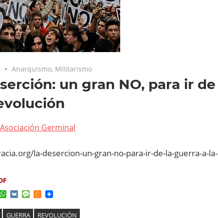
6
Anarquismo
,
Militarismo
serción: un gran NO, para ir de
revolución
Asociación Germinal
racia.org/la-desercion-un-gran-no-para-ir-de-la-guerra-a-la
DF
ok
ter
elegram
WhatsApp
VK
Message
Meneame
GUERRA
REVOLUCIÓN