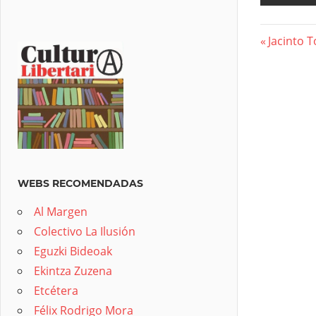
Previous
Jacinto 
Nave
Post:
de
entra
WEBS RECOMENDADAS
Al Margen
Colectivo La Ilusión
Eguzki Bideoak
Ekintza Zuzena
Etcétera
Félix Rodrigo Mora