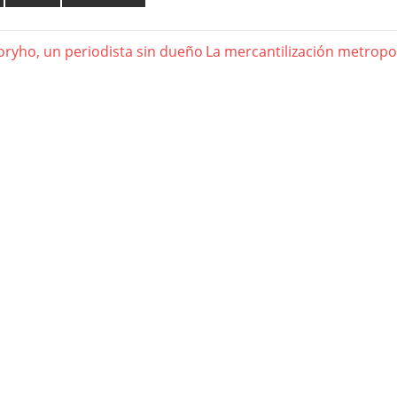
Toryho, un periodista sin dueño
Next
La mercantilización metropo
gación
Post:
das