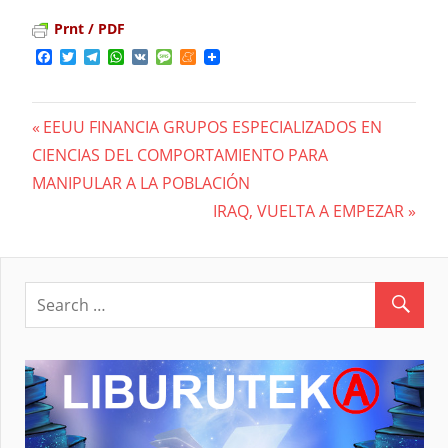
Prnt / PDF
Facebook
Twitter
Telegram
WhatsApp
VK
Message
Meneame
Previous
EEUU FINANCIA GRUPOS ESPECIALIZADOS EN
Navegación
CIENCIAS DEL COMPORTAMIENTO PARA
Post:
MANIPULAR A LA POBLACIÓN
de
Next
IRAQ, VUELTA A EMPEZAR
entradas
Post: