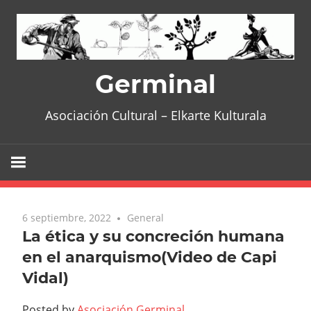
Skip
to
content
Germinal
Asociación Cultural – Elkarte Kulturala
6 septiembre, 2022
General
La ética y su concreción humana
en el anarquismo(Video de Capi
Vidal)
Posted by
Asociación Germinal