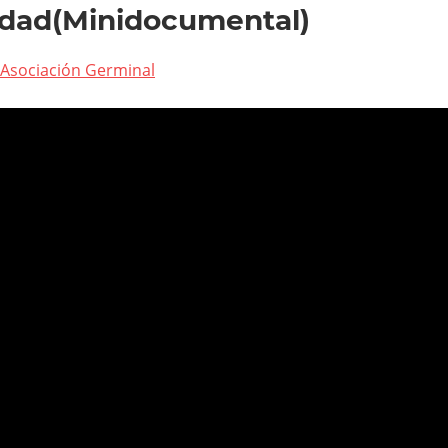
edad(Minidocumental)
Asociación Germinal