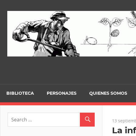
Skip
to
content
BIBLIOTECA
PERSONAJES
QUIENES SOMOS
13 septiemb
La in