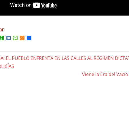
DF
ok
ter
elegram
WhatsApp
VK
Message
Meneame
A: EL PUEBLO ENFRENTA EN LAS CALLES AL RÉGIMEN DICT
gación
OLICÍAS
Next
Viene la Era del Vací
Post:
das