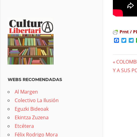
Prnt / P
Facebo
Twit
T
Previous
COLOMBI
Nave
Y A SUS P
Post:
de
WEBS RECOMENDADAS
entra
Al Margen
Colectivo La Ilusión
Eguzki Bideoak
Ekintza Zuzena
Etcétera
Félix Rodrigo Mora