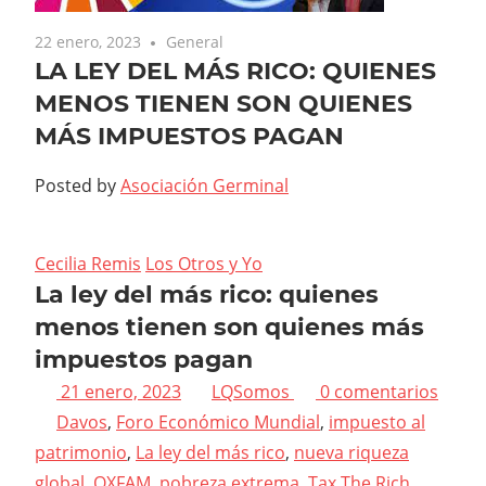
22 enero, 2023
General
LA LEY DEL MÁS RICO: QUIENES
MENOS TIENEN SON QUIENES
MÁS IMPUESTOS PAGAN
Posted by
Asociación Germinal
Cecilia Remis
Los Otros y Yo
La ley del más rico: quienes
menos tienen son quienes más
impuestos pagan
21 enero, 2023
LQSomos
0 comentarios
Davos
,
Foro Económico Mundial
,
impuesto al
patrimonio
,
La ley del más rico
,
nueva riqueza
global
,
OXFAM
,
pobreza extrema
,
Tax The Rich