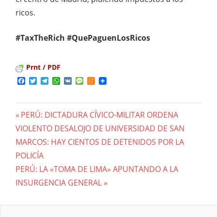
ricos.
#TaxTheRich #QuePaguenLosRicos
Prnt / PDF
Facebook
Twitter
Telegram
WhatsApp
VK
Message
Meneame
Previous
PERÚ: DICTADURA CÍVICO-MILITAR ORDENA
Navegación
VIOLENTO DESALOJO DE UNIVERSIDAD DE SAN
Post:
MARCOS: HAY CIENTOS DE DETENIDOS POR LA
de
POLICÍA
entradas
Next
PERÚ: LA «TOMA DE LIMA» APUNTANDO A LA
Post:
INSURGENCIA GENERAL