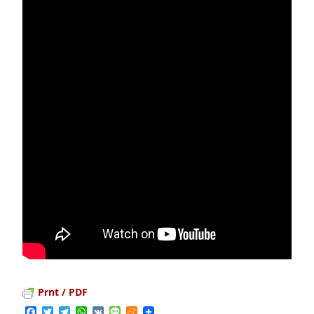
Prnt / PDF
Facebook
Twitter
Telegram
WhatsApp
VK
Message
Meneame