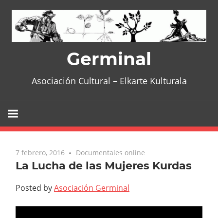
Skip
to
content
Germinal
Asociación Cultural – Elkarte Kulturala
7 febrero, 2016
No comments
Documentales online
La Lucha de las Mujeres Kurdas
Posted by
Asociación Germinal