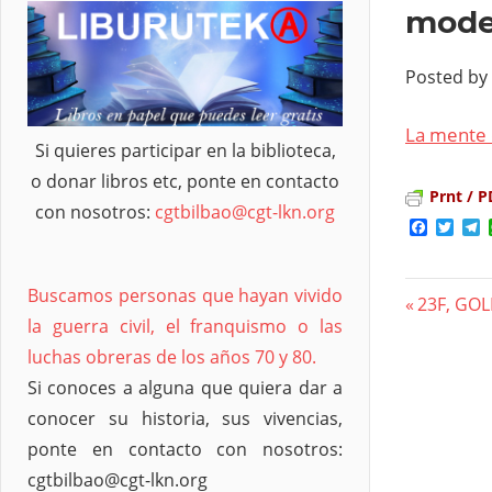
mode
Posted by
La mente 
Si quieres participar en la biblioteca,
o donar libros etc, ponte en contacto
Prnt / P
con nosotros:
cgtbilbao@cgt-lkn.org
Facebo
Twit
T
Buscamos personas que hayan vivido
Previous
23F, GO
Nave
la guerra civil, el franquismo o las
Post:
luchas obreras de los años 70 y 80.
de
Si conoces a alguna que quiera dar a
entra
conocer su historia, sus vivencias,
ponte en contacto con nosotros:
cgtbilbao@cgt-lkn.org