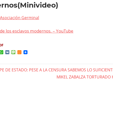
rnos(Minivideo)
Asociación Germinal
de los esclavos modernos. – YouTube
DF
ok
ter
elegram
WhatsApp
VK
Message
Meneame
LPE DE ESTADO: PESE A LA CENSURA SABEMOS LO SUFICIENT
gación
Next
MIKEL ZABALZA TORTURADO 
Post:
das