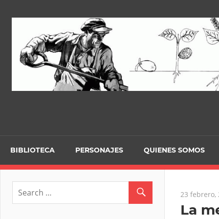
Skip
to
content
BIBLIOTECA
PERSONAJES
QUIENES SOMOS
23 febrero,
La me