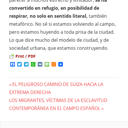
convertido en refugio, en posibilidad de
respirar, no solo en sentido literal,
también
metafórico. No sé si estamos volviendo al campo,
pero estamos huyendo a toda prisa de la ciudad.
Lo que dice mucho del modelo de ciudad, y de
sociedad urbana, que estamos construyendo.
Prnt / PDF
Facebook
Twitter
Telegram
WhatsApp
VK
Message
Meneame
Previous
EL PELIGROSO CAMINO DE SUIZA HACIA LA
Navegación
EXTREMA DERECHA
Post:
Next
LOS MIGRANTES, VÍCTIMAS DE LA ESCLAVITUD
de
Post:
CONTEMPORÁNEA EN EL CAMPO ESPAÑOL
entradas