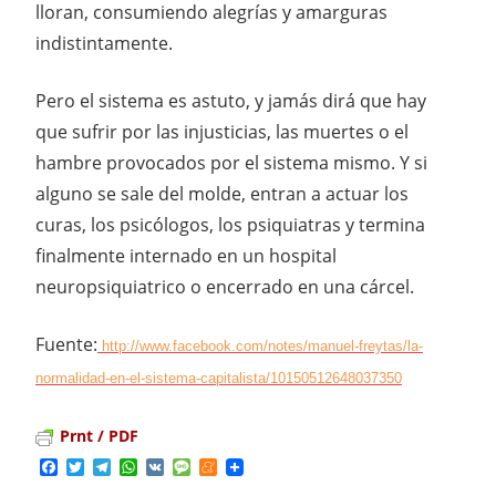
lloran, consumiendo alegrías y amarguras
indistintamente.
Pero el sistema es astuto, y jamás dirá que hay
que sufrir por las injusticias, las muertes o el
hambre provocados por el sistema mismo. Y si
alguno se sale del molde, entran a actuar los
curas, los psicólogos, los psiquiatras y termina
finalmente internado en un hospital
neuropsiquiatrico o encerrado en una cárcel.
Fuente:
http://www.facebook.com/notes/manuel-freytas/la-
normalidad-en-el-sistema-capitalista/10150512648037350
Prnt / PDF
Facebook
Twitter
Telegram
WhatsApp
VK
Message
Meneame