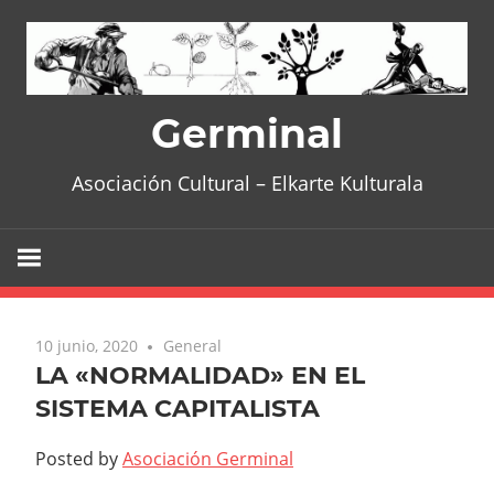
Skip
to
content
Germinal
Asociación Cultural – Elkarte Kulturala
10 junio, 2020
General
LA «NORMALIDAD» EN EL
SISTEMA CAPITALISTA
Posted by
Asociación Germinal