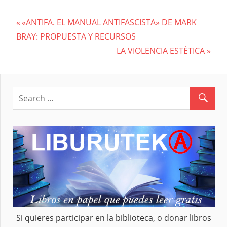
Previous
«ANTIFA. EL MANUAL ANTIFASCISTA» DE MARK
Navegación
BRAY: PROPUESTA Y RECURSOS
Post:
Next
LA VIOLENCIA ESTÉTICA
de
Post:
entradas
Si quieres participar en la biblioteca, o donar libros