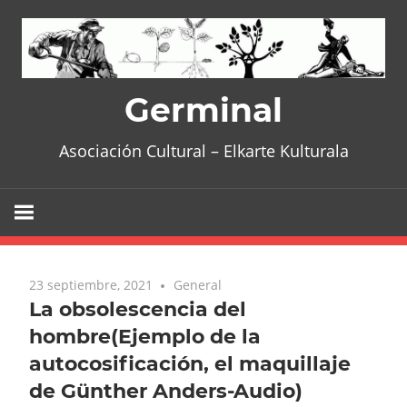
Skip
to
content
Germinal
Asociación Cultural – Elkarte Kulturala
23 septiembre, 2021
General
La obsolescencia del
hombre(Ejemplo de la
autocosificación, el maquillaje
de Günther Anders-Audio)