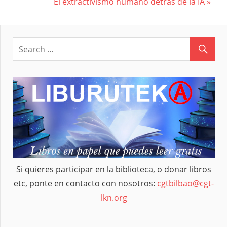
Navegación
Post:
Next
El extractivismo humano detrás de la IA
Post:
de
entradas
Si quieres participar en la biblioteca, o donar libros
etc, ponte en contacto con nosotros:
cgtbilbao@cgt-
lkn.org