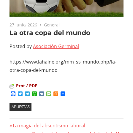
27 junio, 2026
General
La otra copa del mundo
Posted by
Asociación Germinal
https://www.lahaine.org/mm_ss_mundo.php/la-
otra-copa-del-mundo
Prnt / PDF
Facebook
Twitter
Telegram
WhatsApp
VK
Message
Meneame
APUESTAS
Previous
La magia del absentismo laboral