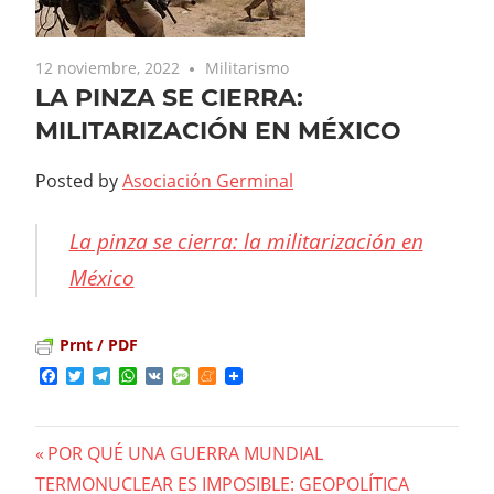
12 noviembre, 2022
Militarismo
LA PINZA SE CIERRA:
MILITARIZACIÓN EN MÉXICO
Posted by
Asociación Germinal
La pinza se cierra: la militarización en
México
Prnt / PDF
Facebook
Twitter
Telegram
WhatsApp
VK
Message
Meneame
Previous
POR QUÉ UNA GUERRA MUNDIAL
Navegación
TERMONUCLEAR ES IMPOSIBLE: GEOPOLÍTICA
Post: